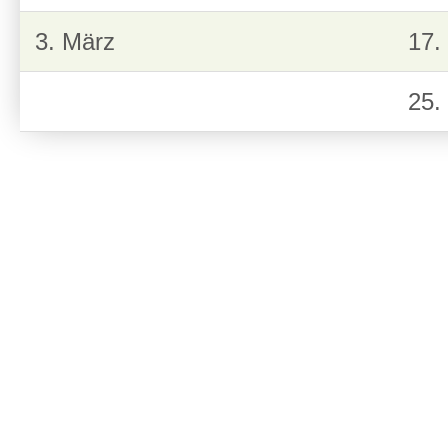
3. März
17.
25.