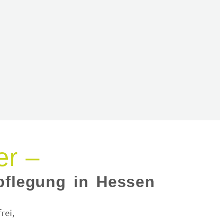
er –
rpflegung in Hessen
rei,