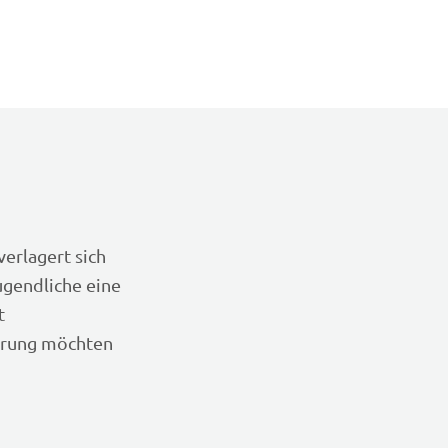
erlagert sich
ugendliche eine
t
derung möchten